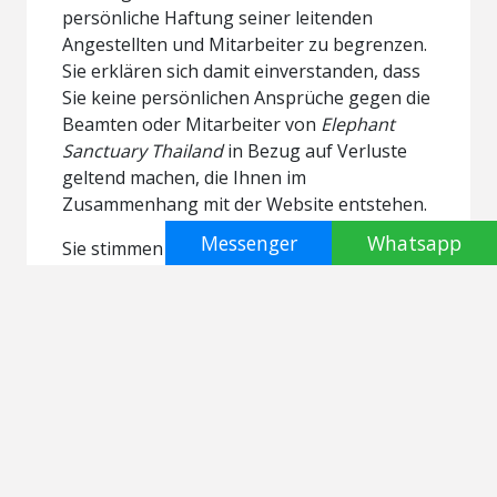
persönliche Haftung seiner leitenden
Angestellten und Mitarbeiter zu begrenzen.
Sie erklären sich damit einverstanden, dass
Sie keine persönlichen Ansprüche gegen die
Beamten oder Mitarbeiter von
Elephant
Sanctuary Thailand
in Bezug auf Verluste
geltend machen, die Ihnen im
Zusammenhang mit der Website entstehen.
Messenger
Whatsapp
Sie stimmen zu, dass die in diesem Website-
Haftungsausschluss dargelegten
Gewährleistungs- und
Haftungsbeschränkungen die leitenden
Angestellten, Mitarbeiter, Vertreter,
Tochtergesellschaften, Nachfolger,
Bevollmächtigten und Subunternehmer von
Elephant Sanctuary Thailand
sowie Elephant
Sanctuary schützen Thailand.